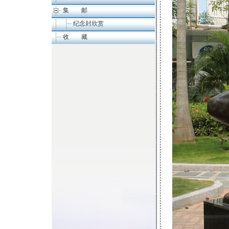
集 邮
纪念封欣赏
收 藏