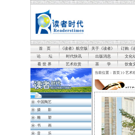
首 页
《读者》航空版
关于《读者》
订购《
论 坛
时代快讯
出版消息
文化
看 世 界
艺术欣赏
茶 学
饮食
当前位置：
首页
艺术
中国陶艺
摄 影
雕 塑
书 画
音 乐