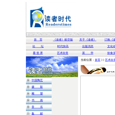
首 页
《读者》航空版
关于《读者》
订购《
论 坛
时代快讯
出版消息
文化
看 世 界
艺术欣赏
茶 学
饮食
当前位置：
首页
艺术欣
中国陶艺
摄 影
雕 塑
书 画
音 乐
集 邮