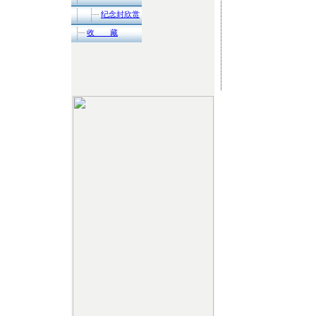
纪念封欣赏
收 藏