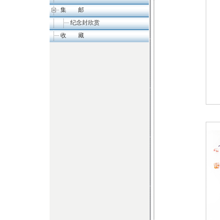
集 邮
纪念封欣赏
收 藏