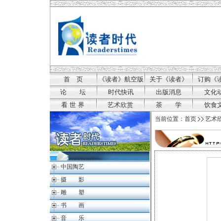
首 页
《读者》航空版
关于《读者》
订购《
论 坛
时代快讯
出版消息
文化
看 世 界
艺术欣赏
茶 学
饮食
当前位置：
首页
艺术
中国陶艺
摄 影
雕 塑
书 画
音 乐