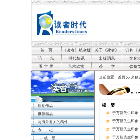
首 页
《读者》航空版
关于《读者》
订购《
论 坛
时代快讯
出版消息
文化
看 世 界
艺术欣赏
茶 学
饮食
当前位置：
首页
来稿
棱 婴
原创作品
于万新先生印象
推荐精品
于万新先生印象
与海外有关的稿件
于万新先生印象
专 栏
于万新先生印象
棱 婴