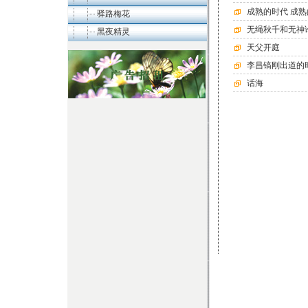
成熟的时代 成熟
驿路梅花
无绳秋千和无神
黑夜精灵
天父开庭
李昌镐刚出道的
话海