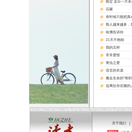
陈定 走出一片未
石碾
有时候只能把真
熟人越来越多，
哈佛告诉你
21天不抱怨
我的五样
常常爱惜
青虫之爱
语言的衣裳
搬走生命的“堆积
远离扯你后腿的
关于我们
|