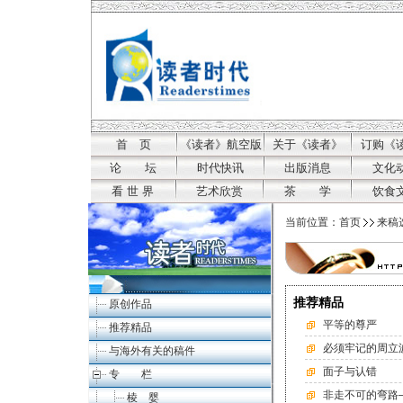
首 页
《读者》航空版
关于《读者》
订购《
论 坛
时代快讯
出版消息
文化
看 世 界
艺术欣赏
茶 学
饮食
当前位置：
首页
来稿
推荐精品
原创作品
平等的尊严
推荐精品
必须牢记的周立
与海外有关的稿件
面子与认错
专 栏
非走不可的弯路
棱 婴