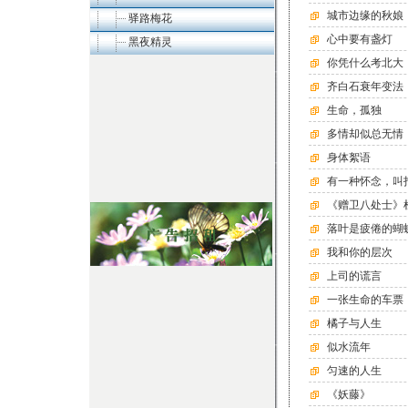
城市边缘的秋娘
驿路梅花
心中要有盏灯
黑夜精灵
你凭什么考北大
齐白石衰年变法
生命，孤独
多情却似总无情
身体絮语
有一种怀念，叫
《赠卫八处士》
落叶是疲倦的蝴
我和你的层次
上司的谎言
一张生命的车票
橘子与人生
似水流年
匀速的人生
《妖藤》