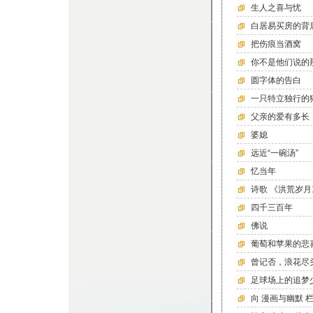
生人之喜与忧
白居易买房的背
把伤痕当酒窝
你不是他们说的
圆字体的告白
一只特立独行的
父亲的爱有多长
婆媳
远近“一碗汤”
忆当年
诗歌 《洪荒岁月
四千三百年
佛说
葡萄和苹果的悲
曾记否，浪花尽
足球场上的追梦
向 漫画与幽默 