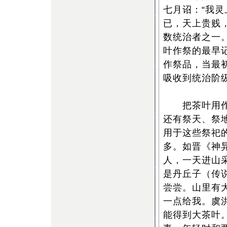
七月诏：“我
已，天上贵贱
数统治者之一
叶作祭的最早
作祭品，当最
吸收到统治阶
把茶叶用作丧
还有祭天、祭
用于这些祭祀
多。如晋《神
人，一天进山
是丹丘子（传
尝尝。山里有
一点给我。虞
能得到大茶叶