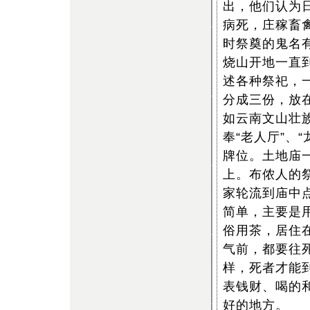
出，他们认为
病死，庄稼畜
时祭奠的鬼名
烧山开地一直
述各种祭祀，
分成三份，放
如云南文山壮
奉“老人厅”、
牌位。土地庙
上。布侬人的
家轮流到庙中
简单，主要是
俗用茶，居住
气前，都要往
样，死者才能
表钱财、喝的
好的地方。