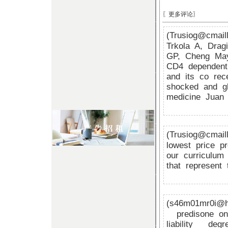
〖更多评论〗
(Trusiog@cmail
Trkola A, Drag
GP, Cheng Ma
CD4 dependent,
and its co re
shocked and gl
medicine Juan
(Trusiog@cmail
lowest price p
our curriculum 
that represent
(s46m01mr0i@h
predisone 
liability
degr