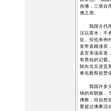
供佛，三堪自
佛之用。
我国古代用茶
注以茶水；不
征。但也有例
皇帝喜顾渚茶
县官亲诣采造
有类似的记载
除向北京进贡
奉先殿祭祖焚
我国许多兄弟
纳的布朗族，
佛教，但自然
要超过佛事活