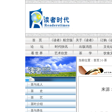
首 页
《读者》航空版
关于《读者》
订购《
论 坛
时代快讯
出版消息
文化
看 世 界
艺术欣赏
茶 学
饮食
当前位置：
首页
茶 
茶与名人
来源：
茶 史
茶 艺
茶叶介绍
茶与养生