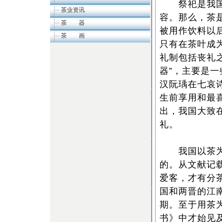
祭祀是我国古
茶业资讯
容。那么，茶
茶 器
被用作饮料以
茶 画
只有在茶叶成
礼制包括丧礼
器”，主要是一
汉阮瑀在七哀
生前享用和最
出，我国大致
礼。
我国以茶为祭
的。从文献记
爱客，才有分
国和两晋的江
期。至于用茶
书》中才始见