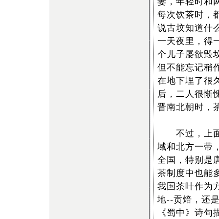
妻，年轻时和
每次饮茶时，
说古坟知道什
一天夜里，得
个儿子屡欲毁
但不能忘记稍
在地下埋了很
后，二人很惭
晋南北朝时，
不过，上面讲
域和北方一带
全国，特别是
茶制度中也能
我国茶叶作为
地--贡焙，
《蜀中》诗句