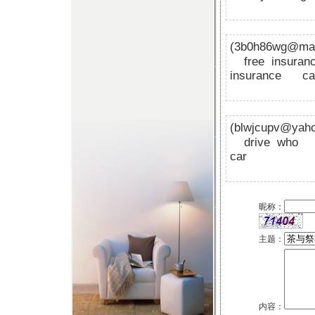
(3b0h86wg@ma
free insur
insurance
c
(blwjcupv@yah
drive wh
car
昵称：
主题：
内容：